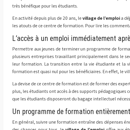
très bénéfique pour les étudiants.
En activité depuis plus de 20 ans, le
village de l’emploi
a dé
les atouts de ce centre de formation. Pour lire les commenta
L’accès à un emploi immédiatement après
Permettre aux jeunes de terminer un programme de formation
plusieurs entreprises travaillant principalement dans le s
leur formation. La transition entre la vie étudiante et la
formation est quasi nul pour les bénéficiaires. En effet, le vi
La devise de ce centre de formation est de former des expe
plus, les étudiants ont accès à des supports pédagogiques com
que les étudiants disposeront du bagage intellectuel nécessa
Un programme de formation entièrement fi
En général, suivre une formation entraîne des dépenses énor
des chances pour tous, le
village de l’emploi
offre aux ét