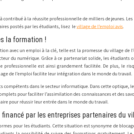
jà contribué à la réussite professionnelle de milliers de jeunes. L
ires postés par les étudiants, lisez le
village de l’emploi avis
.
 la formation !
 avec un emploi à la clé, telle est la promesse du village de l’em
ecteur du numérique. Grâce à ce partenariat solide, les étudiant
 vie professionnelle est ainsi grandement facilitée. De plus, le r
llage de l’emploi facilite leur intégration dans le monde du travail.
rts compétents dans le secteur informatique. Dans cette optique, l
plets pour faciliter l’assimilation des connaissances et des savoir
ire pour réussir leur entrée dans le monde du travail.
nancé par les entreprises partenaires du vill
mes pour les étudiants. Cette situation est synonyme de blocage po
udiants la possibilité de suivre des formations gratuitement.